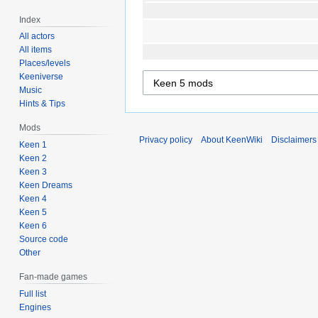
Index
All actors
All items
Places/levels
Keeniverse
Music
Hints & Tips
Mods
Privacy policy
About KeenWiki
Disclaimers
Keen 1
Keen 2
Keen 3
Keen Dreams
Keen 4
Keen 5
Keen 6
Source code
Other
Fan-made games
Full list
Engines