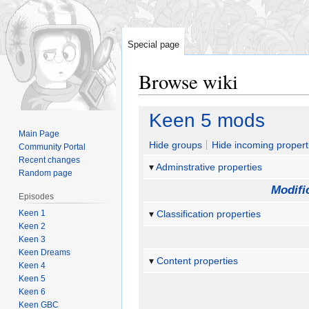
Special page
Browse wiki
Jump
Jump
Keen 5 mods
to
to
Main Page
navigation
search
Hide groups
Hide incoming propert
Community Portal
Recent changes
Adminstrative properties
Random page
Modifi
Episodes
Keen 1
Classification properties
Keen 2
Keen 3
Keen Dreams
Content properties
Keen 4
Keen 5
Keen 6
Keen GBC